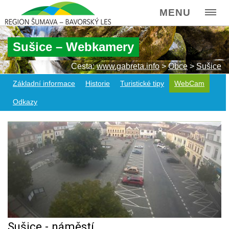
MENU
Sušice – Webkamery
Cesta:
www.gabreta.info
>
Obce
>
Sušice
Základní informace
Historie
Turistické tipy
WebCam
Odkazy
Sušice - náměstí