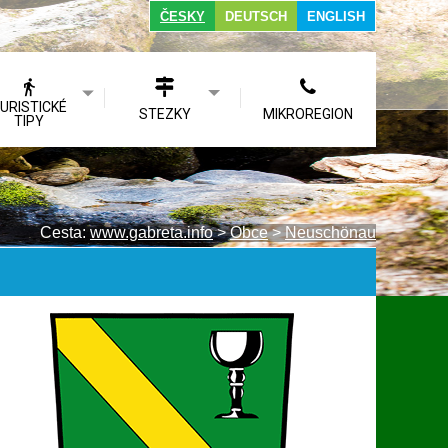
ČESKY
DEUTSCH
ENGLISH
URISTICKÉ
STEZKY
MIKROREGION
TIPY
Cesta:
www.gabreta.info
>
Obce
>
Neuschönau