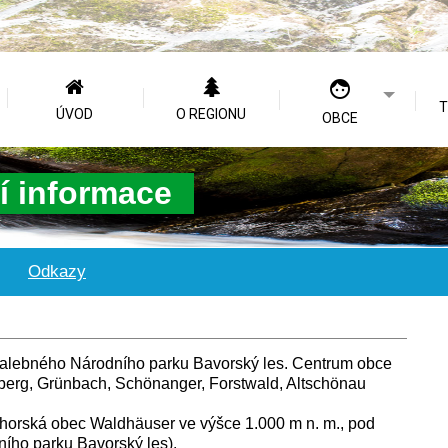
T
ÚVOD
O REGIONU
OBCE
í informace
Odkazy
malebného Národního parku Bavorský les. Centrum obce
zberg, Grünbach, Schönanger, Forstwald, Altschönau
horská obec Waldhäuser ve výšce 1.000 m n. m., pod
ního parku Bavorský les).