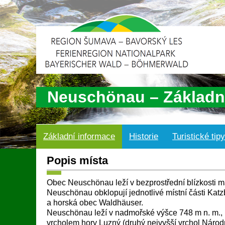
Neuschönau – Základn
Základní informace
Historie
Turistické tipy
Popis místa
Obec Neuschönau leží v bezprostřední blízkosti 
Neuschönau obklopují jednotlivé místní části Kat
a horská obec Waldhäuser.
Neuschönau leží v nadmořské výšce 748 m n. m., 
vrcholem hory Luzný (druhý nejvyšší vrchol Národ