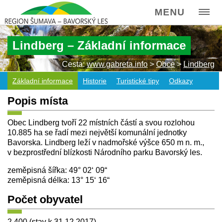
MENU
Lindberg – Základní informace
Cesta:
www.gabreta.info
>
Obce
>
Lindberg
Základní informace
Historie
Turistické tipy
Odkazy
Popis místa
Obec Lindberg tvoří 22 místních částí a svou rozlohou
10.885 ha se řadí mezi největší komunální jednotky
Bavorska. Lindberg leží v nadmořské výšce 650 m n. m.,
v bezprostřední blízkosti Národního parku Bavorský les.
zeměpisná šířka: 49° 02‘ 09“
zeměpisná délka: 13° 15‘ 16“
Počet obyvatel
2.400 (stav k 31.12.2017)