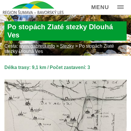
MENU
Po stopách Zlaté stezky Dlouhá
Ves
Cesta:
www.gabreta.info
>
Stezky
>
Po stopách Zlaté
stezky Dlouhá Ves
Délka trasy: 9,1 km / Počet zastavení: 3