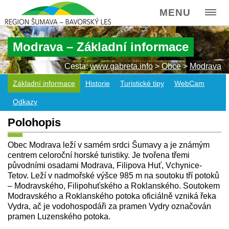
MENU
Modrava – Základní informace
Cesta:
www.gabreta.info
>
Obce
>
Modrava
Základní informace
Historie
Turistické tipy
WebCam
Odkazy
Polohopis
Obec Modrava leží v samém srdci Šumavy a je známým
centrem celoroční horské turistiky. Je tvořena třemi
původními osadami Modrava, Filipova Huť, Vchynice-
Tetov. Leží v nadmořské výšce 985 m na soutoku tří potoků
– Modravského, Filipohuťského a Roklanského. Soutokem
Modravského a Roklanského potoka oficiálně vzniká řeka
Vydra, ač je vodohospodáři za pramen Vydry označován
pramen Luzenského potoka.