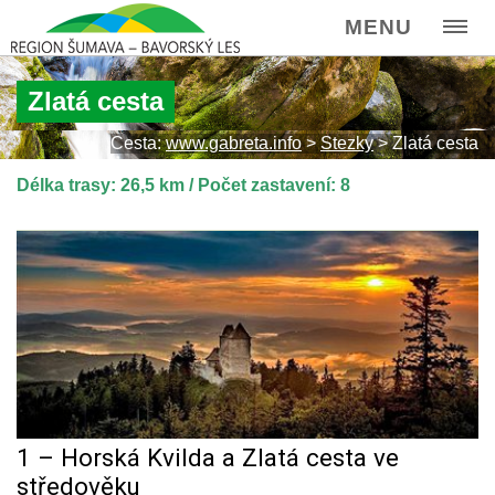
MENU
Zlatá cesta
Cesta:
www.gabreta.info
>
Stezky
>
Zlatá cesta
Délka trasy: 26,5 km / Počet zastavení: 8
1 – Horská Kvilda a Zlatá cesta ve
středověku