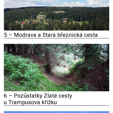
5 – Modrava a Stará březnická cesta
6 – Pozůstatky Zlaté cesty
u Trampusova křížku