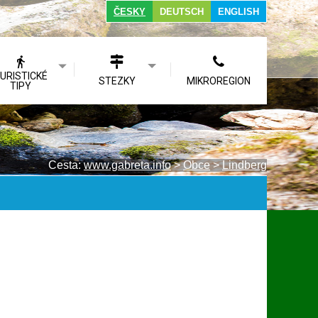
ČESKY
DEUTSCH
ENGLISH
URISTICKÉ
STEZKY
MIKROREGION
TIPY
Cesta:
www.gabreta.info
>
Obce
>
Lindberg