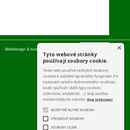
×
Webdesign & hosting:
ŠumavaNet.CZ
Tyto webové stránky
používají soubory cookie.
Tento web používá nezbytné soubory
cookies k zajištění správného fungování. Po
nastavení vašeho dobrovolného souhlasu
bude využívat i další typy cookies
(výkonové, analytické, …). Svůj souhlas
můžete kdykoliv odvolat.
Více informací
NEZBYTNĚ NUTNÉ SOUBORY
VÝKONOVÉ SOUBORY
SOUBORY CÍLENÍ