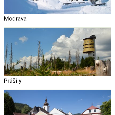
Modrava
Prášily