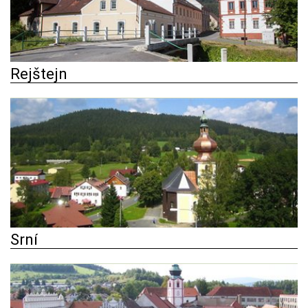
Rejštejn
Srní