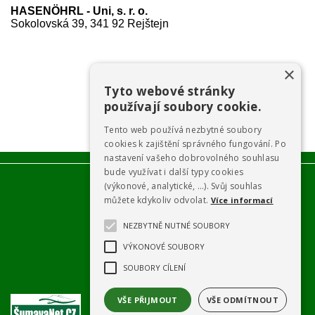
HASENÖHRL - Uni, s. r. o.
Sokolovská 39, 341 92 Rejštejn
×
Tyto webové stránky
používají soubory cookie.
Tento web používá nezbytné soubory
cookies k zajištění správného fungování. Po
nastavení vašeho dobrovolného souhlasu
bude využívat i další typy cookies
(výkonové, analytické, …). Svůj souhlas
můžete kdykoliv odvolat.
Více informací
NEZBYTNĚ NUTNÉ SOUBORY
VÝKONOVÉ SOUBORY
SOUBORY CÍLENÍ
VŠE PŘIJMOUT
VŠE ODMÍTNOUT