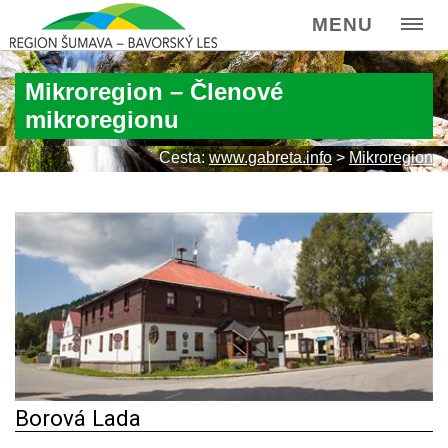
MENU
Mikroregion – Členové
mikroregionu
Cesta:
www.gabreta.info
>
Mikroregion
Borová Lada