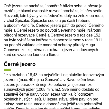
Obě jezera se nacházejí poměrně blízko sebe, a přesto je
rozděluje hlavní evropské rozvodí procházející přes sedlo
Rozvodí, kde bývaly ve středověku doly na železnou rudu,
vrchol Špičáku, Špičácké sedlo a po části hřebenu
a úbočím Pancíře. Čertovo jezero patří do povodí Černého
moře a Černé jezero do povodí Severního moře. Národní
přírodní rezervace Černé a Čertovo jezero o rozloze 152
ha byla vyhlášena knížetem Hohenzollernem v roce 1911
na podnět zakladatele moderní ochrany přírody Huga
Connwentze, zejména na ochranu jezer a ledovcových
karů se vzácnou faunou a flórou.
Černé jezero
Je s rozlohou 18,43 ha největším i nejhlubším ledovcovým
jezerem (max. 40 m) na Šumavě a v Bavorském lese.
Jezero je paradoxně nejníže položeným jezerem ze
šumavských jezer (1008 m n. m.). Své jméno dostalo od
zdánlivě černé barvy vody jezera vznikající odrazem
okolních hustých lesů. U jezera stával dříve pavilon pro
turisty, poté restaurace a donedávna ještě rota pohraniční
stráže. Dnes je zde jen domek sloužící k regulaci odtoku