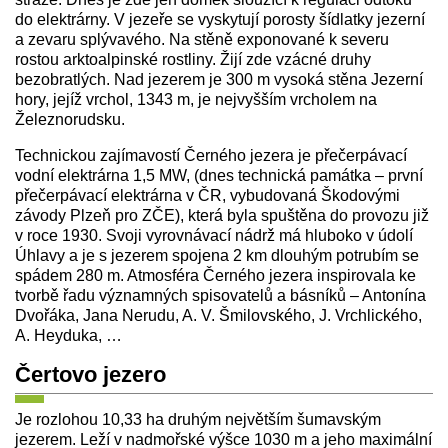
do elektrárny. V jezeře se vyskytují porosty šídlatky jezerní
a zevaru splývavého. Na stěně exponované k severu
rostou arktoalpinské rostliny. Žijí zde vzácné druhy
bezobratlých. Nad jezerem je 300 m vysoká stěna Jezerní
hory, jejíž vrchol, 1343 m, je nejvyšším vrcholem na
Železnorudsku.
Technickou zajímavostí Černého jezera je přečerpávací
vodní elektrárna 1,5 MW, (dnes technická památka – první
přečerpávací elektrárna v ČR, vybudovaná Škodovými
závody Plzeň pro ZČE), která byla spuštěna do provozu již
v roce 1930. Svoji vyrovnávací nádrž má hluboko v údolí
Úhlavy a je s jezerem spojena 2 km dlouhým potrubím se
spádem 280 m. Atmosféra Černého jezera inspirovala ke
tvorbě řadu významných spisovatelů a básníků – Antonína
Dvořáka, Jana Nerudu, A. V. Šmilovského, J. Vrchlického,
A. Heyduka, …
Čertovo jezero
Je rozlohou 10,33 ha druhým největším šumavským
jezerem. Leží v nadmořské výšce 1030 m a jeho maximální