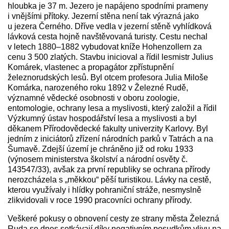
hloubka je 37 m. Jezero je napájeno spodními prameny
i vnějšími přítoky. Jezerní stěna není tak výrazná jako
u jezera Černého. Dříve vedla v jezerní stěně vyhlídková
lávková cesta hojně navštěvovaná turisty. Cestu nechal
v letech 1880–1882 vybudovat kníže Hohenzollern za
cenu 3 500 zlatých. Stavbu inicioval a řídil lesmistr Julius
Komárek, vlastenec a propagátor zpřístupnění
železnorudských lesů. Byl otcem profesora Julia Miloše
Komárka, narozeného roku 1892 v Železné Rudě,
významné vědecké osobnosti v oboru zoologie,
entomologie, ochrany lesa a myslivosti, který založil a řídil
Výzkumný ústav hospodářství lesa a myslivosti a byl
děkanem Přírodovědecké fakulty univerzity Karlovy. Byl
jedním z iniciátorů zřízení národních parků v Tatrách a na
Šumavě. Zdejší území je chráněno již od roku 1933
(výnosem ministerstva školství a národní osvěty č.
143547/33), avšak za první republiky se ochrana přírody
nerozcházela s „měkkou“ pěší turistikou. Lávky na cestě,
kterou využívaly i hlídky pohraniční stráže, nesmyslně
zlikvidovali v roce 1990 pracovníci ochrany přírody.
Veškeré pokusy o obnovení cesty ze strany města Železná
Ruda se dnes setkávají díky negativním posudkům vlivu na