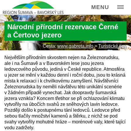
MENU
Národní přírodní rezervace Černé
a Čertovo jezero
Cesta:
www.gabreta.info
>
Turistické tipy
Největším přírodním skvostem nejen na Železnorudsku,
ale i na Šumavě a v Bavorském lese jsou jezera
ledovcového původu, jediná v České republice. Atmosféra
u jezer se mění v každou denní i roční dobu, jsou to krásná
místa k relaxaci i k chvilkovému zamyšlení. Návštěvníci
Železnorudska by neměli návštěvu této unikátní scenérie
v žádném případě vynechat. Jak doopravdy šumavská
jezera vznikla? Koncem třetihor se při ochlazování klimatu
vytvořily na úbočích svahů ze sněhových lavin ledovce.
Později došlo k postupnému tání ledovců. Ledovce před
sebou tlačily množství kamenů a štěrku, z nichž se pod
svahy vytvořily mohutné hráze – morénové valy, které tající
vodu zadržely.