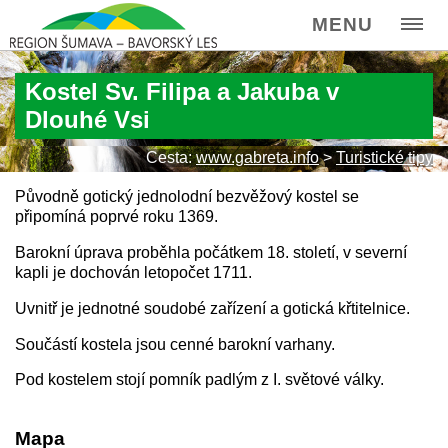
MENU
Kostel Sv. Filipa a Jakuba v
Dlouhé Vsi
Cesta:
www.gabreta.info
>
Turistické tipy
Původně gotický jednolodní bezvěžový kostel se
připomíná poprvé roku 1369.
Barokní úprava proběhla počátkem 18. století, v severní
kapli je dochován letopočet 1711.
Uvnitř je jednotné soudobé zařízení a gotická křtitelnice.
Součástí kostela jsou cenné barokní varhany.
Pod kostelem stojí pomník padlým z I. světové války.
Mapa