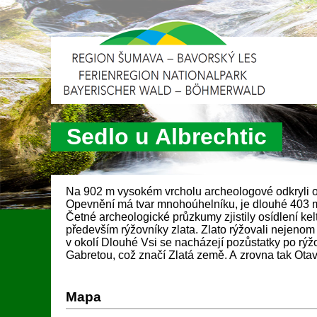
Sedlo u Albrechtic
Na 902 m vysokém vrcholu archeologové odkryli op
Opevnění má tvar mnohoúhelníku, je dlouhé 403 m 
Četné archeologické průzkumy zjistily osídlení k
především rýžovníky zlata. Zlato rýžovali nejenom p
v okolí Dlouhé Vsi se nacházejí pozůstatky po rýž
Gabretou, což značí Zlatá země. A zrovna tak Otav
Mapa