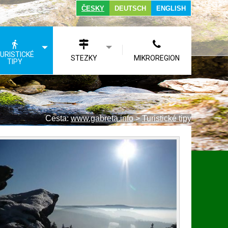
ČESKY
DEUTSCH
ENGLISH
URISTICKÉ
STEZKY
MIKROREGION
TIPY
Cesta:
www.gabreta.info
>
Turistické tipy