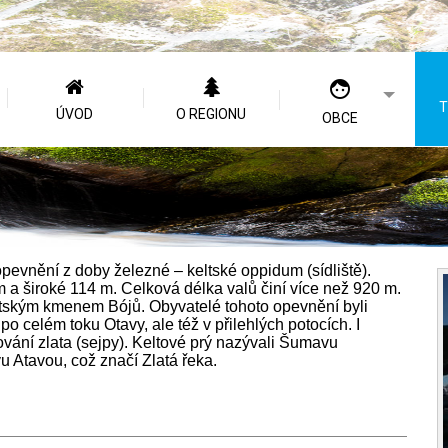
T
ÚVOD
O REGIONU
OBCE
evnění z doby železné – keltské oppidum (sídliště).
a široké 114 m. Celková délka valů činí více než 920 m.
eltským kmenem Bójů. Obyvatelé tohoto opevnění byli
o celém toku Otavy, ale též v přilehlých potocích. I
ování zlata (sejpy). Keltové prý nazývali Šumavu
u Atavou, což značí Zlatá řeka.