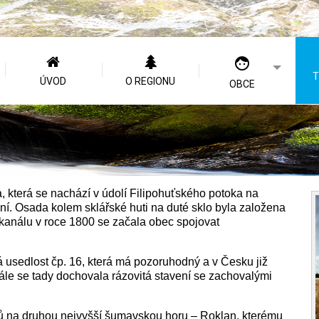
T
ÚVOD
O REGIONU
OBCE
 která se nachází v údolí Filipohuťského potoka na
ání. Osada kolem sklářské huti na duté sklo byla založena
kanálu v roce 1800 se začala obec spojovat
usedlost čp. 16, která má pozoruhodný a v Česku již
le se tady dochovala rázovitá stavení se zachovalými
dů na druhou nejvyšší šumavskou horu – Roklan, kterému