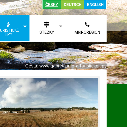
ČESKY
DEUTSCH
ENGLISH
URISTICKÉ
STEZKY
MIKROREGION
TIPY
Cesta:
www.gabreta.info
>
Turistické tipy