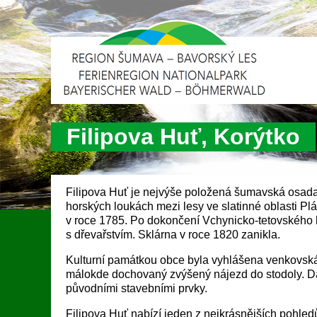
Filipova Huť, Korýtko
Filipova Huť je nejvýše položená šumavská osada,
horských loukách mezi lesy ve slatinné oblasti Pl
v roce 1785. Po dokončení Vchynicko-tetovského 
s dřevařstvím. Sklárna v roce 1820 zanikla.
Kulturní památkou obce byla vyhlášena venkovská 
málokde dochovaný zvýšený nájezd do stodoly. Dá
původními stavebními prvky.
Filipova Huť nabízí jeden z nejkrásnějších pohle