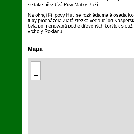
se také přezdívá Prsy Matky Boží.
Na okraji Filipovy Huti se rozkládá malá osada K
tudy procházela Zlatá stezka vedoucí od Kašpers
byla pojmenovaná podle dřevěných korýtek sloužíc
vrcholy Roklanu.
Mapa