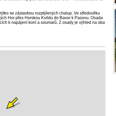
orýtko se zástavbou rozptýlených chalup. Ve středověku
kých Hor přes Horskou Kvildu do Bavor k Pasovu. Osada
ích k napájení koní a soumarů. Z osady je výhled na oba