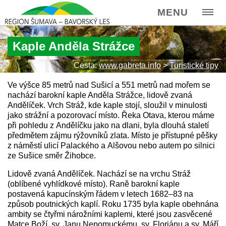
MENU
Kaple Anděla Strážce
Cesta:
www.gabreta.info
>
Turistické tipy
Ve výšce 85 metrů nad Sušicí a 551 metrů nad mořem se
nachází barokní kaple Anděla Strážce, lidově zvaná
Andělíček. Vrch Stráž, kde kaple stojí, sloužil v minulosti
jako strážní a pozorovací místo. Řeka Otava, kterou máme
při pohledu z Andělíčku jako na dlani, byla dlouhá staletí
předmětem zájmu rýžovníků zlata. Místo je přístupné pěšky
z náměstí ulicí Palackého a Alšovou nebo autem po silnici
ze Sušice směr Žihobce.
Lidově zvaná Andělíček. Nachází se na vrchu Stráž
(oblíbené vyhlídkové místo). Raně barokní kaple
postavená kapucínským řádem v letech 1682–83 na
způsob poutnických kaplí. Roku 1735 byla kaple obehnána
ambity se čtyřmi nárožními kaplemi, které jsou zasvěcené
Matce Boží, sv. Janu Nepomuckému, sv. Floriánu a sv. Máří