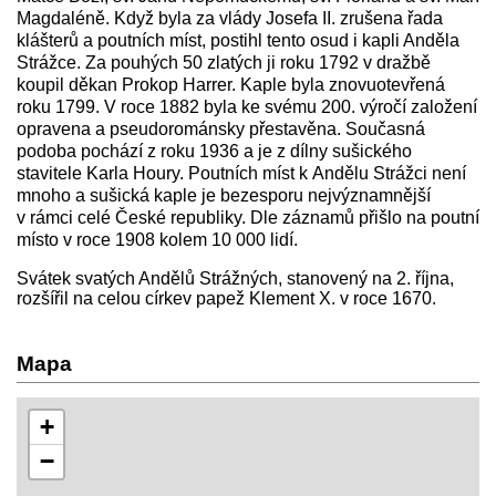
Magdaléně. Když byla za vlády Josefa II. zrušena řada
klášterů a poutních míst, postihl tento osud i kapli Anděla
Strážce. Za pouhých 50 zlatých ji roku 1792 v dražbě
koupil děkan Prokop Harrer. Kaple byla znovuotevřená
roku 1799. V roce 1882 byla ke svému 200. výročí založení
opravena a pseudorománsky přestavěna. Současná
podoba pochází z roku 1936 a je z dílny sušického
stavitele Karla Houry. Poutních míst k Andělu Strážci není
mnoho a sušická kaple je bezesporu nejvýznamnější
v rámci celé České republiky. Dle záznamů přišlo na poutní
místo v roce 1908 kolem 10 000 lidí.
Svátek svatých Andělů Strážných, stanovený na 2. října,
rozšířil na celou církev papež Klement X. v roce 1670.
Mapa