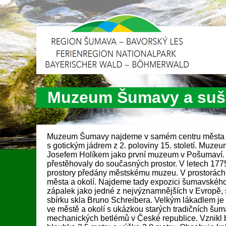
Muzeum Šumavy a suši
Muzeum Šumavy najdeme v samém centru města 
s gotickým jádrem z 2. poloviny 15. století. Muzeu
Josefem Holíkem jako první muzeum v Pošumaví. Sb
přestěhovaly do současných prostor. V letech 177
prostory předány městskému muzeu. V prostorách m
města a okolí. Najdeme tady expozici šumavského s
zápalek jako jedné z nejvýznamnějších v Evropě, 
sbírku skla Bruno Schreibera. Velkým lákadlem j
ve městě a okolí s ukázkou starých tradičních šum
mechanických betlémů v České republice. Vznikl 