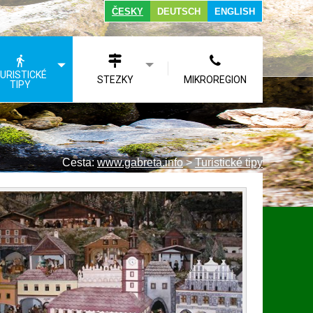
ČESKY
DEUTSCH
ENGLISH
URISTICKÉ
STEZKY
MIKROREGION
TIPY
Cesta:
www.gabreta.info
>
Turistické tipy