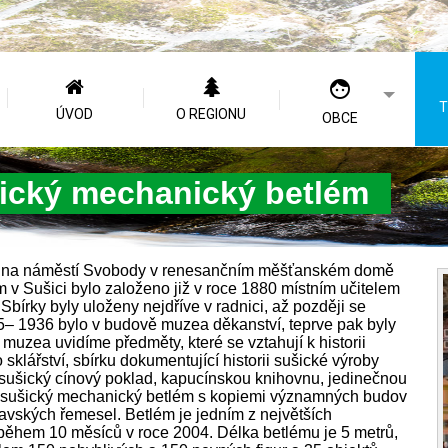
T
ÚVOD
O REGIONU
OBCE
cký mechanický betlém
na náměstí Svobody v renesančním měšťanském domě
m v Sušici bylo založeno již v roce 1880 místním učitelem
írky byly uloženy nejdříve v radnici, až později se
5– 1936 bylo v budově muzea děkanství, teprve pak byly
uzea uvidíme předměty, které se vztahují k historii
klářství, sbírku dokumentující historii sušické výroby
sušický cínový poklad, kapucínskou knihovnu, jedinečnou
e sušický mechanický betlém s kopiemi významných budov
avských řemesel. Betlém je jedním z největších
během 10 měsíců v roce 2004. Délka betlému je 5 metrů,