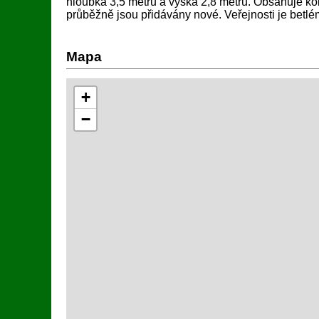
hloubka 3,5 metru a výška 2,8 metru. Obsahuje ko
průběžně jsou přidávány nové. Veřejnosti je betl
Mapa