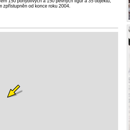
lem 150 pohyblivých a 150 pevných figur a 35 objektů,
ém zpřístupněn od konce roku 2004.