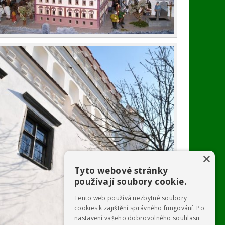
×
Tyto webové stránky
používají soubory cookie.
Tento web používá nezbytné soubory
cookies k zajištění správného fungování. Po
nastavení vašeho dobrovolného souhlasu