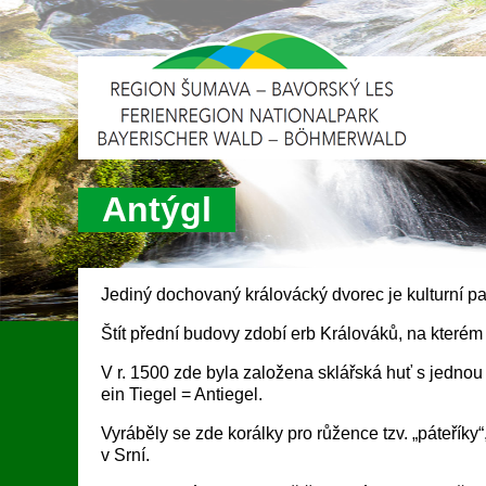
Antýgl
Jediný dochovaný královácký dvorec je kulturní pa
Štít přední budovy zdobí erb Králováků, na kterém
V r. 1500 zde byla založena sklářská huť s jednou
ein Tiegel = Antiegel.
Vyráběly se zde korálky pro růžence tzv. „páteříky“
v Srní.