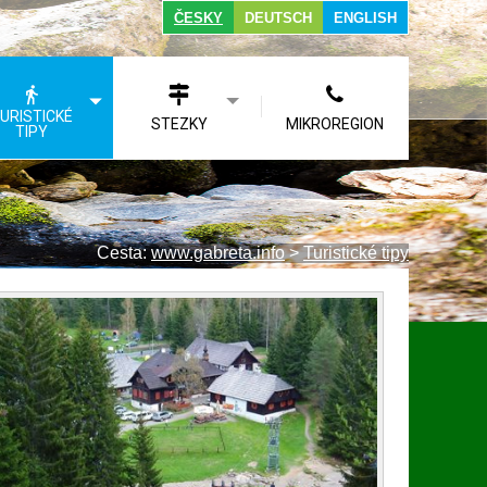
ČESKY
DEUTSCH
ENGLISH
URISTICKÉ
STEZKY
MIKROREGION
TIPY
Cesta:
www.gabreta.info
>
Turistické tipy