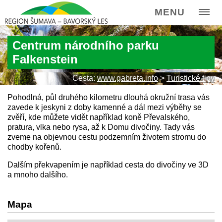
MENU
Centrum národního parku
Falkenstein
Cesta:
www.gabreta.info
>
Turistické tipy
Pohodlná, půl druhého kilometru dlouhá okružní trasa vás
zavede k jeskyni z doby kamenné a dál mezi výběhy se
zvěří, kde můžete vidět například koně Převalského,
pratura, vlka nebo rysa, až k Domu divočiny. Tady vás
zveme na objevnou cestu podzemním životem stromu do
chodby kořenů.
Dalším překvapením je například cesta do divočiny ve 3D
a mnoho dalšího.
Mapa