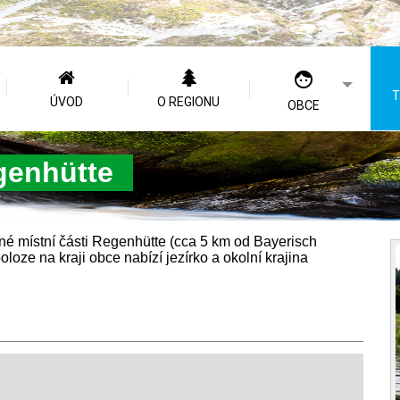
T
ÚVOD
O REGIONU
OBCE
genhütte
dné místní části Regenhütte (cca 5 km od Bayerisch
loze na kraji obce nabízí jezírko a okolní krajina