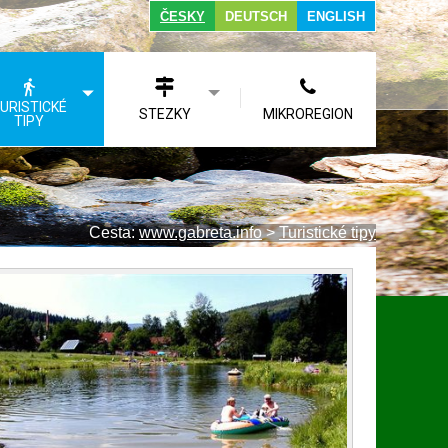
ČESKY
DEUTSCH
ENGLISH
URISTICKÉ
STEZKY
MIKROREGION
TIPY
Cesta:
www.gabreta.info
>
Turistické tipy