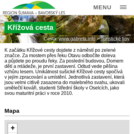
MENU
Křížová cesta
Cesta:
www.gabreta.info
>
Turistické tipy
K začátku Křížové cesty dojdete z náměstí po zelené
značce. Za mostem přes řeku Otavu odbočíte doleva
a půjdete po proudu řeky. Za poslední budovou, Domem
dětí a mládeže, je první zastavení. Odtud vede pěšina
vzhůru lesem. Unikátnost sušické Křížové cesty spočívá
v jejím zpracování a umístění. Jednotlivá zastavení, která
jsou velmi citlivě zasazena do malebného svahu, ukovali
umělečtí kováři, studenti Střední školy v Oselcích, jako
svou maturitní práci v roce 2010.
Mapa