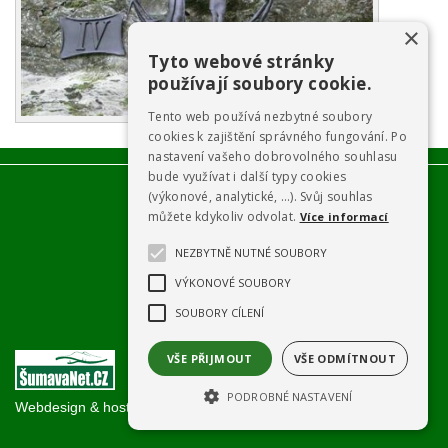
×
Tyto webové stránky
používají soubory cookie.
Tento web používá nezbytné soubory
cookies k zajištění správného fungování. Po
nastavení vašeho dobrovolného souhlasu
bude využívat i další typy cookies
(výkonové, analytické, …). Svůj souhlas
můžete kdykoliv odvolat.
Více informací
NEZBYTNĚ NUTNÉ SOUBORY
VÝKONOVÉ SOUBORY
SOUBORY CÍLENÍ
VŠE PŘIJMOUT
VŠE ODMÍTNOUT
PODROBNÉ NASTAVENÍ
Webdesign & hosting:
ŠumavaNet.CZ