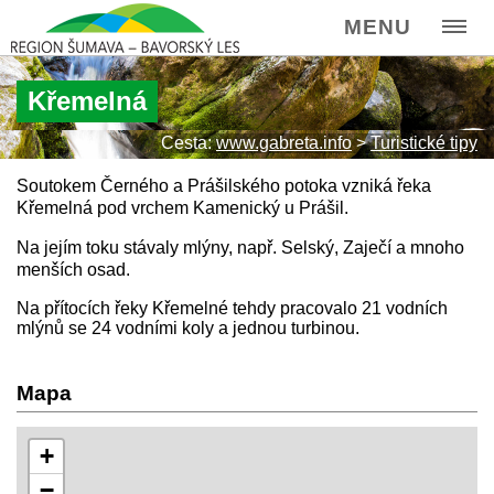
MENU
Křemelná
Cesta:
www.gabreta.info
>
Turistické tipy
Soutokem Černého a Prášilského potoka vzniká řeka
Křemelná pod vrchem Kamenický u Prášil.
Na jejím toku stávaly mlýny, např. Selský, Zaječí a mnoho
menších osad.
Na přítocích řeky Křemelné tehdy pracovalo 21 vodních
mlýnů se 24 vodními koly a jednou turbinou.
Mapa