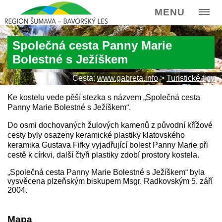
MENU
Společná cesta Panny Marie
Bolestné s Ježíškem
Cesta:
www.gabreta.info
>
Turistické tipy
Ke kostelu vede pěší stezka s názvem „Společná cesta
Panny Marie Bolestné s Ježíškem“.
Do osmi dochovaných žulových kamenů z původní křížové
cesty byly osazeny keramické plastiky klatovského
keramika Gustava Fifky vyjadřující bolest Panny Marie při
cestě k církvi, další čtyři plastiky zdobí prostory kostela.
„Společná cesta Panny Marie Bolestné s Ježíškem“ byla
vysvěcena plzeňským biskupem Msgr. Radkovským 5. září
2004.
Mapa