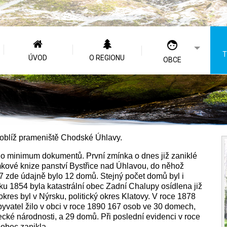
T
ÚVOD
O REGIONU
OBCE
poblíž prameniště Chodské Úhlavy.
lo minimum dokumentů. První zmínka o dnes již zaniklé
mkové knize panství Bystřice nad Úhlavou, do něhož
57 zde údajně bylo 12 domů. Stejný počet domů byl i
ku 1854 byla katastrální obec Zadní Chalupy osídlena již
okres byl v Nýrsku, politický okres Klatovy. V roce 1878
obyvatel žilo v obci v roce 1890 167 osob ve 30 domech,
cké národnosti, a 29 domů. Při poslední evidenci v roce
 obec zanikla.