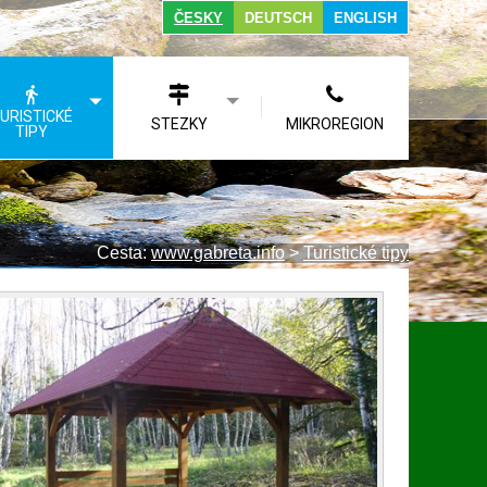
ČESKY
DEUTSCH
ENGLISH
URISTICKÉ
STEZKY
MIKROREGION
TIPY
Cesta:
www.gabreta.info
>
Turistické tipy