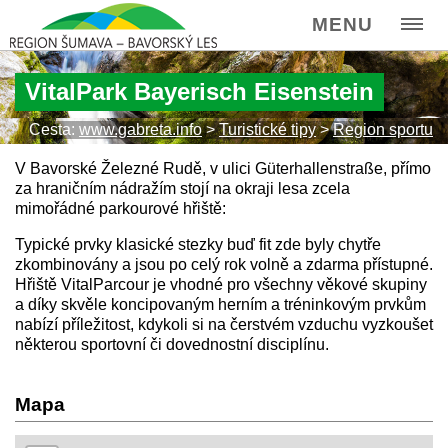
MENU
VitalPark Bayerisch Eisenstein
Cesta:
www.gabreta.info
>
Turistické tipy
>
Region sportu
V Bavorské Železné Rudě, v ulici Güterhallenstraße, přímo
za hraničním nádražím stojí na okraji lesa zcela
mimořádné parkourové hřiště:
Typické prvky klasické stezky buď fit zde byly chytře
zkombinovány a jsou po celý rok volně a zdarma přístupné.
Hřiště VitalParcour je vhodné pro všechny věkové skupiny
a díky skvěle koncipovaným herním a tréninkovým prvkům
nabízí příležitost, kdykoli si na čerstvém vzduchu vyzkoušet
některou sportovní či dovednostní disciplínu.
Mapa